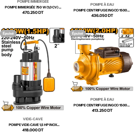
POMPE IMMERGÉE
POMPE À EAU
POMPE IMMERGÉE 750 W (1,0 CV) –
POMPE CENTRIFUGE INGCO 1500W
80 M INGCO DWP750621 |
Prix
470.250 DT
(2HP) – CPM150068
Prix
436.050 DT
PUISSANCE ET PROFONDEUR
OPTIMALES
régulier
régulier
Épuisé
Épuisé
Épuisé
POMPE À EAU
Épuisé
POMPE CENTRIFUGE INGCO 1500W
(2HP) MHF150068
Prix
413.250 DT
VIDE-CAVE
régulier
POMPE VIDE-CAVE 1,5 HP INOX
INGCO – SPDS11008 | ÉVACUATION
Prix
418.000 DT
D’EAU RAPIDE ET RÉSISTANCE