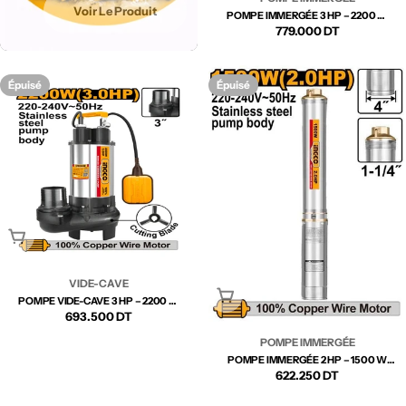
Voir Le Produit
POMPE IMMERGÉE 3 HP – 2200 W
INGCO DWP2200621 | PUISSANCE ET
Prix
779.000 DT
PERFORMANCE PROFONDE
régulier
Épuisé
Épuisé
Épuisé
VIDE-CAVE
Épuisé
POMPE VIDE-CAVE 3 HP – 2200 W
INOX INGCO SPDB22008 |
Prix
693.500 DT
PUISSANCE EXTRÊME ET
POMPE IMMERGÉE
DURABILITÉ
régulier
POMPE IMMERGÉE 2 HP – 1500 W
INGCO DWP1500621 | PUISSANCE ET
Prix
622.250 DT
PERFORMANCE POUR EAU PROPRE