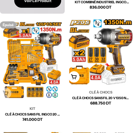
Voir Le Produit
KIT COMBINÉ INDUSTRIEL INGCO
COSLI250381 (9-EN-1)
Prix
836.000 DT
régulier
Épuisé
Ajouter Au Panier
CLÉ À CHOCS
Épuisé
CLÉ À CHOCS SANS FIL 20 V 1350 NM
INGCO – CIWLI20135 | PUISSANCE
Prix
688.750 DT
EXTRÊME POUR TRAVAUX LOURDS
KIT
régulier
CLÉ À CHOCS SANS FIL INGCO 20 V
3/4″ (19 MM) + JEU DE 126 OUTILS –
Prix
741.000 DT
HKTHP31261 | PUISSANCE
PROFESSIONNELLE ET
régulier