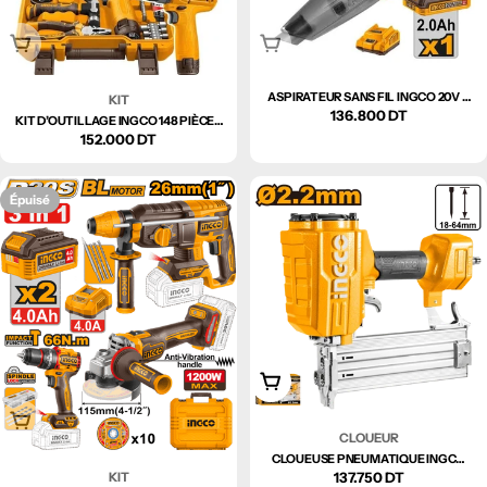
Épuisé
Épuisé
ASPIRATEUR SANS FIL INGCO 20V –
KIT
Prix
136.800 DT
CVLI20126
KIT D’OUTILLAGE INGCO 148 PIÈCES
AVEC PERCEUSE-VISSEUSE 12V –
Prix
152.000 DT
HKTHP41482
régulier
régulier
Épuisé
Ajouter Au Panier
Épuisé
CLOUEUR
CLOUEUSE PNEUMATIQUE INGCO
ACN18641 – CLOUS Ø2.2 MM
Prix
137.750 DT
KIT