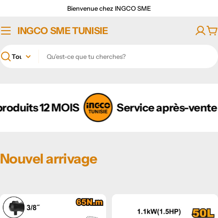
Passer
Bienvenue chez INGCO SME
au
contenu
INGCO SME TUNISIE
Pa
Recherche
ur tous les produits 12 MOIS
Service a
Nouvel arrivage