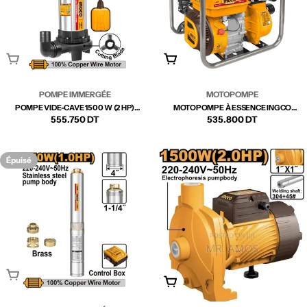
Épuisé
Ajouter Au Panier
POMPE IMMERGÉE
MOTOPOMPE
POMPE VIDE-CAVE 1500 W (2 HP)
MOTOPOMPE À ESSENCE INGCO
INGCO – SPDB15008 | PUISSANCE ET
Prix
555.750 DT
Prix
535.800 DT
GWP302
ÉVACUATION RAPIDE
régulier
régulier
Épuisé
Épuisé
Ajouter Au Panier