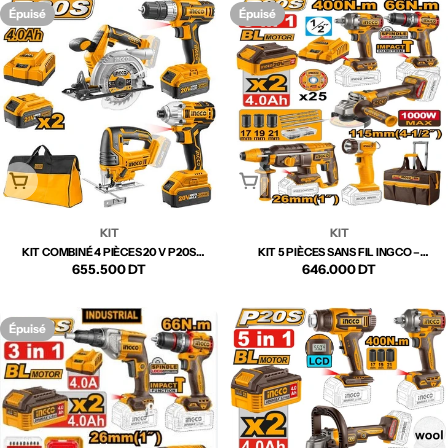
ÉQUIPEMENT COMPLET
Épuisé
Épuisé
Épuisé
Épuisé
KIT
KIT
KIT COMBINÉ 4 PIÈCES 20 V P20S
KIT 5 PIÈCES SANS FIL INGCO –
INGCO – CKLI2010 | SOLUTION
Prix
655.500 DT
CKLI2059 | SOLUTION COMPLÈTE
Prix
646.000 DT
COMPLÈTE POUR CHANTIER ET
POUR TOUS VOS TRAVAUX
BRICOLAGE
régulier
régulier
Épuisé