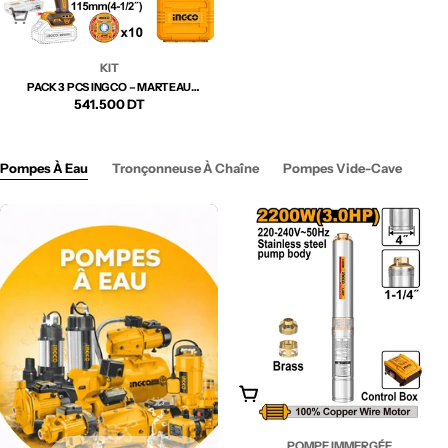
Épuisé
KIT
PACK 3 PCS INGCO – MARTEAU
PERFORATEUR + VISSEUSE +
Prix
541.500 DT
MEULEUSE – COSLI241198 |
PUISSANCE ET POLYVALENCE POUR
régulier
TOUS VOS CHANTIER
Pompes À Eau
Tronçonneuse À Chaîne
Pompes Vide-Cave
Ajouter Au Panier
POMPE IMMERGÉE