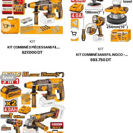
Épuisé
Ajouter Au Panier
KIT
KIT COMBINÉ 3 PIÈCES SANS FIL
KIT
INGCO – COSLI250591 |
Prix
627.000 DT
KIT COMBINÉ SANS FIL INGCO –
PERFORMANCE COMPLÈTE POUR
COSLI250592 | PERFORMANCE
Prix
593.750 DT
PERÇAGE ET VISSAGE
régulier
régulier
Épuisé