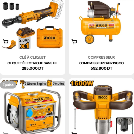
Ajouter Au Panier
Ajouter Au Panier
CLÉ À CLIQUET
COMPRESSEUR
CLIQUET ÉLECTRIQUE SANS FIL
COMPRESSEUR D’AIR INGCO
BRUSHLESS INGCO CDRLI2065292 –
Prix
285.000 DT
AC255081E – 50 LITRES | 1.5 HP (1.1
Prix
592.800 DT
20V | 65 NM
KW)
régulier
régulier
Épuisé